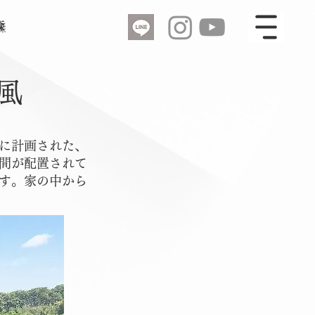
森
風
に計画された、
間が配置されて
す。家の中から