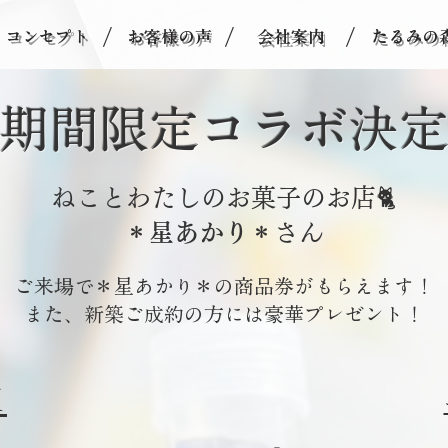
/
/
/
コンセプト
お客様の声
会社案内
たるみの
期間限定コラボ決
ねことわたしのお菓子のお店🐈
＊星あかり＊
さん
ご来場で＊星あかり＊の商品券がもらえます！
また、新築ご成約の方には豪華プレゼント！
1