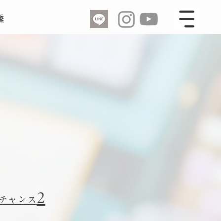
森
定
2
チャンス