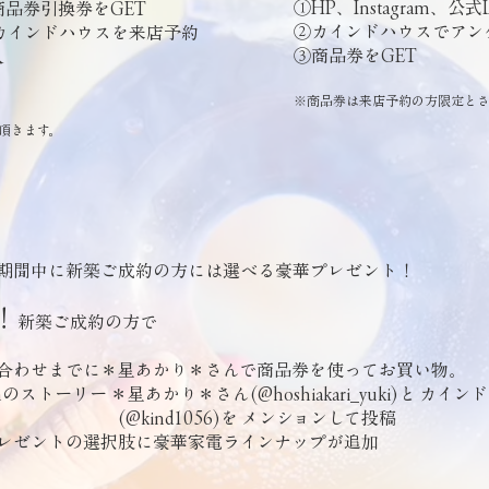
①HP、Instagram、
品券引換券をGET
②カインドハウスでアン
等からカインドハウスを来店予約
③商品券をGET
入
※商品券は来店予約の方限定とさ
頂きます。
期間中に新築ご成約の方には
選べる豪華プレゼント！
！
新築ご成約の方で
合わせまでに＊星あかり＊さんで商品券を使ってお買い物。
ramのストーリー ＊星あかり＊さん(@hoshiakari_yuki)と カイン
kind1056)を メンションして投稿
レゼントの選択肢に豪華家電ラインナップが追加