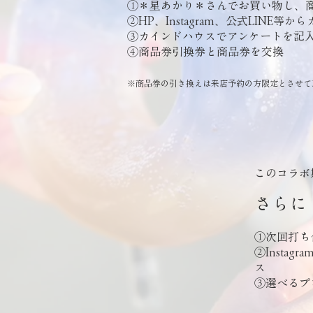
①＊星あかり＊さんでお買い物し、商
②HP、Instagram、公式LINE
③カインドハウスでアンケートを記
④商品券引換券と商品券を交換
※商品券の引き換えは来店予約の方限定とさせて
このコラボ
さらに
①次回打ち
②Instag
ス (@
③選べるプ